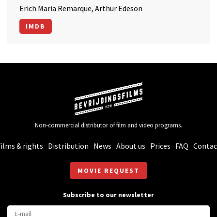
Erich Maria Remarque, Arthur Edeson
IMDB
Non-commercial distributor of film and video programs.
ilms & rights
Distribution
News
About us
Prices
FAQ
Contac
MOVIE REQUEST
Subscribe to our newsletter