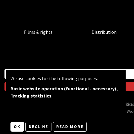
Films & rights
Distribution
We use cookies for the following purposes:
Basic website operation (functional - necessary),
Tracking statistics
.
BF wants to feed the critic
© Copyright 2026 | Bevrijdingsfilms vzw • All rights reserved •
Privacy
•
Web
OK
DECLINE
READ MORE