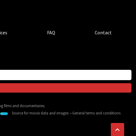
ices
FAQ
Contact
ing films and documentaries.
Source for movie data and images:
•
General terms and conditions