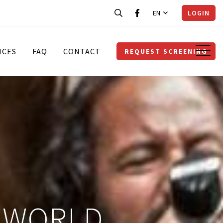
EN
LOGIN
ICES
FAQ
CONTACT
REQUEST SCREENING
E WORLD