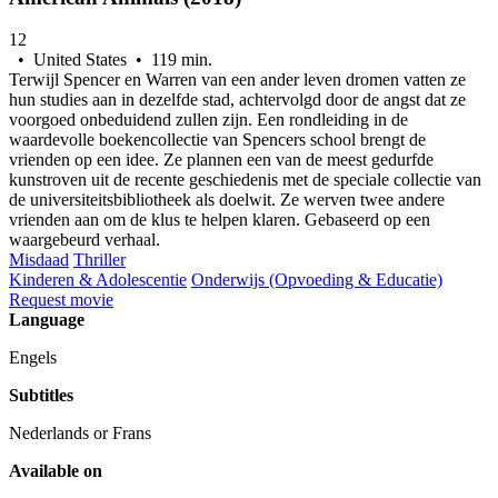
12
• United States • 119 min.
Terwijl Spencer en Warren van een ander leven dromen vatten ze
hun studies aan in dezelfde stad, achtervolgd door de angst dat ze
voorgoed onbeduidend zullen zijn. Een rondleiding in de
waardevolle boekencollectie van Spencers school brengt de
vrienden op een idee. Ze plannen een van de meest gedurfde
kunstroven uit de recente geschiedenis met de speciale collectie van
de universiteitsbibliotheek als doelwit. Ze werven twee andere
vrienden aan om de klus te helpen klaren. Gebaseerd op een
waargebeurd verhaal.
Misdaad
Thriller
Kinderen & Adolescentie
Onderwijs (Opvoeding & Educatie)
Request movie
Language
Engels
Subtitles
Nederlands or Frans
Available on