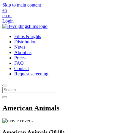
Skip to main content
en
en
nl
Login
Films & rights
Distribution
News
About us
Prices
FAQ
Contact
Request screening
American Animals
American Animals (2018)