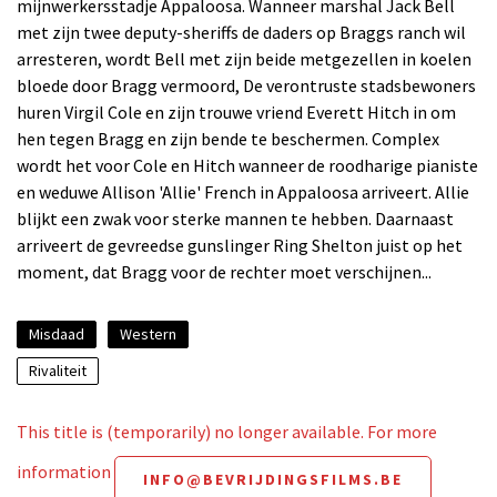
mijnwerkersstadje Appaloosa. Wanneer marshal Jack Bell
met zijn twee deputy-sheriffs de daders op Braggs ranch wil
arresteren, wordt Bell met zijn beide metgezellen in koelen
bloede door Bragg vermoord, De verontruste stadsbewoners
huren Virgil Cole en zijn trouwe vriend Everett Hitch in om
hen tegen Bragg en zijn bende te beschermen. Complex
wordt het voor Cole en Hitch wanneer de roodharige pianiste
en weduwe Allison 'Allie' French in Appaloosa arriveert. Allie
blijkt een zwak voor sterke mannen te hebben. Daarnaast
arriveert de gevreedse gunslinger Ring Shelton juist op het
moment, dat Bragg voor de rechter moet verschijnen...
Misdaad
Western
Rivaliteit
This title is (temporarily) no longer available. For more
information
INFO@BEVRIJDINGSFILMS.BE