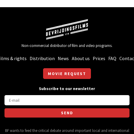
Non-commercial distributor of film and video programs.
ilms & rights
Distribution
News
About us
Prices
FAQ
Contac
MOVIE REQUEST
Subscribe to our newsletter
BF wants to feed the critical debate around important local and international