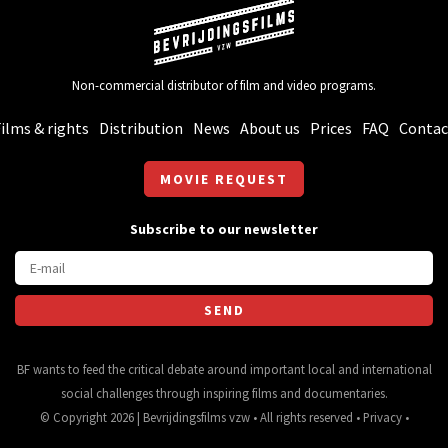
Non-commercial distributor of film and video programs.
ilms & rights
Distribution
News
About us
Prices
FAQ
Contac
MOVIE REQUEST
Subscribe to our newsletter
BF wants to feed the critical debate around important local and international
social challenges through inspiring films and documentaries.
© Copyright 2026 | Bevrijdingsfilms vzw • All rights reserved •
Privacy
•
Webdesign
&
website ontwikkeling
door
Zenjoy in Leuven
• Powered by