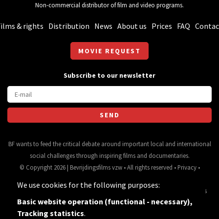
Non-commercial distributor of film and video programs.
ilms & rights
Distribution
News
About us
Prices
FAQ
Contac
MOVIE REQUEST
Subscribe to our newsletter
BF wants to feed the critical debate around important local and international
social challenges through inspiring films and documentaries.
© Copyright 2026 | Bevrijdingsfilms vzw • All rights reserved •
Privacy
•
Webdesign
&
website ontwikkeling
door
Zenjoy in Leuven
• Powered by
We use cookies for the following purposes:
Nimbu
.
Source for movie data and images:
•
General terms
Basic website operation (functional - necessary),
and conditions
Tracking statistics
.