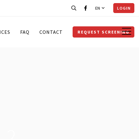
EN
LOGIN
ICES
FAQ
CONTACT
REQUEST SCREENING
 2