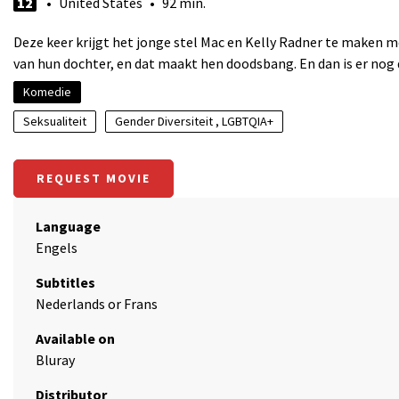
12
• United States • 92 min.
Deze keer krijgt het jonge stel Mac en Kelly Radner te maken 
van hun dochter, en dat maakt hen doodsbang. En dan is er nog 
Komedie
Seksualiteit
Gender Diversiteit , LGBTQIA+
REQUEST MOVIE
Language
Engels
Subtitles
Nederlands or Frans
Available on
Bluray
Distributor