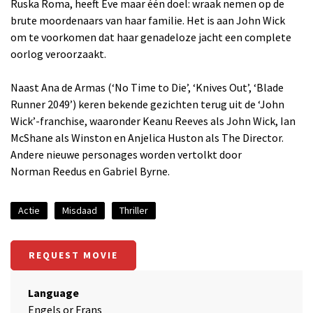
Ruska Roma, heeft Eve maar één doel: wraak nemen op de
brute moordenaars van haar familie. Het is aan John Wick
om te voorkomen dat haar genadeloze jacht een complete
oorlog veroorzaakt.
Naast Ana de Armas (‘No Time to Die’, ‘Knives Out’, ‘Blade
Runner 2049’) keren bekende gezichten terug uit de ‘John
Wick’-franchise, waaronder Keanu Reeves als John Wick, Ian
McShane als Winston en Anjelica Huston als The Director.
Andere nieuwe personages worden vertolkt door
Norman Reedus en Gabriel Byrne.
Actie
Misdaad
Thriller
REQUEST MOVIE
Language
Engels or Frans