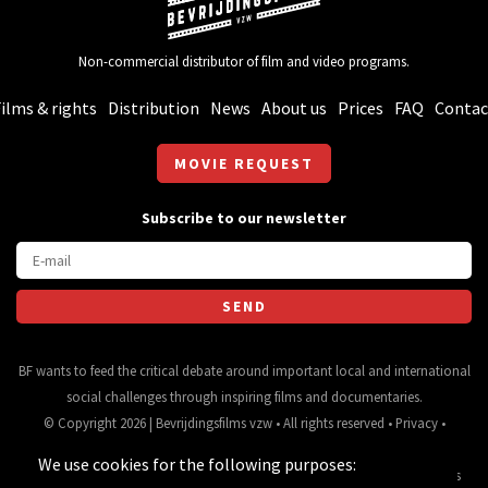
Non-commercial distributor of film and video programs.
ilms & rights
Distribution
News
About us
Prices
FAQ
Contac
MOVIE REQUEST
Subscribe to our newsletter
BF wants to feed the critical debate around important local and international
social challenges through inspiring films and documentaries.
© Copyright 2026 | Bevrijdingsfilms vzw • All rights reserved •
Privacy
•
Webdesign
&
website ontwikkeling
door
Zenjoy in Leuven
• Powered by
We use cookies for the following purposes:
Nimbu
.
Source for movie data and images:
•
General terms