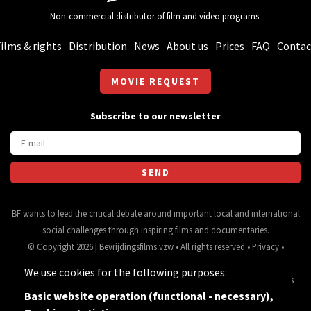
Non-commercial distributor of film and video programs.
ilms & rights
Distribution
News
About us
Prices
FAQ
Contac
MOVIE REQUEST
Subscribe to our newsletter
BF wants to feed the critical debate around important local and international
social challenges through inspiring films and documentaries.
© Copyright 2026 | Bevrijdingsfilms vzw • All rights reserved •
Privacy
•
Webdesign
&
website ontwikkeling
door
Zenjoy in Leuven
• Powered by
We use cookies for the following purposes:
Nimbu
.
Source for movie data and images:
•
General terms
Basic website operation (functional - necessary),
and conditions