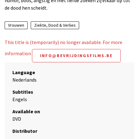
humor, boos, angstig en met liefde zoeken zij elkaar op tot
de dood hen scheidt.
Vrouwen
Ziekte, Dood & Verlies
This title is (temporarily) no longer available. For more
information
INFO@BEVRIJDINGSFILMS.BE
Language
Nederlands
Subtitles
Engels
Available on
DVD
Distributor