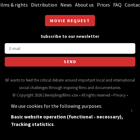
ilms & rights
Distribution
News
About us
Prices
FAQ
Contac
MOVIE REQUEST
Subscribe to our newsletter
BF wants to feed the critical debate around important local and international
social challenges through inspiring films and documentaries.
© Copyright 2026 | Bevrijdingsfilms vzw • All rights reserved •
Privacy
•
Webdesign
&
website ontwikkeling
door
Zenjoy in Leuven
• Powered by
We use cookies for the following purposes:
Nimbu
.
Source for movie data and images:
•
General terms
Basic website operation (functional - necessary),
and conditions
Tracking statistics
.