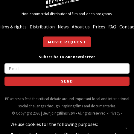
Non-commercial distributor of film and video programs.
ilms & rights
Distribution
News
About us
Prices
FAQ
Contac
MOVIE REQUEST
Subscribe to our newsletter
BF wants to feed the critical debate around important local and international
social challenges through inspiring films and documentaries.
© Copyright 2026 | Bevrijdingsfilms vzw • All rights reserved •
Privacy
•
Webdesign
&
website ontwikkeling
door
Zenjoy in Leuven
• Powered by
We use cookies for the following purposes:
Nimbu
.
Source for movie data and images:
•
General terms