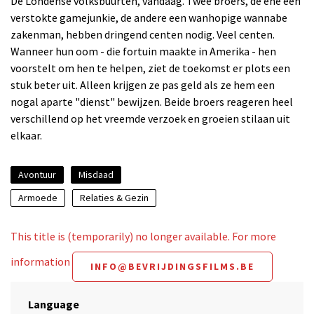
De Londense volksbuurten, vandaag. Twee broers, de ene een
verstokte gamejunkie, de andere een wanhopige wannabe
zakenman, hebben dringend centen nodig. Veel centen.
Wanneer hun oom - die fortuin maakte in Amerika - hen
voorstelt om hen te helpen, ziet de toekomst er plots een
stuk beter uit. Alleen krijgen ze pas geld als ze hem een
nogal aparte "dienst" bewijzen. Beide broers reageren heel
verschillend op het vreemde verzoek en groeien stilaan uit
elkaar.
Avontuur
Misdaad
Armoede
Relaties & Gezin
This title is (temporarily) no longer available. For more
information
INFO@BEVRIJDINGSFILMS.BE
Language