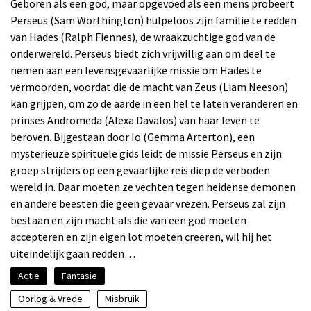
Geboren als een god, maar opgevoed als een mens probeert
Perseus (Sam Worthington) hulpeloos zijn familie te redden
van Hades (Ralph Fiennes), de wraakzuchtige god van de
onderwereld. Perseus biedt zich vrijwillig aan om deel te
nemen aan een levensgevaarlijke missie om Hades te
vermoorden, voordat die de macht van Zeus (Liam Neeson)
kan grijpen, om zo de aarde in een hel te laten veranderen en
prinses Andromeda (Alexa Davalos) van haar leven te
beroven. Bijgestaan door Io (Gemma Arterton), een
mysterieuze spirituele gids leidt de missie Perseus en zijn
groep strijders op een gevaarlijke reis diep de verboden
wereld in. Daar moeten ze vechten tegen heidense demonen
en andere beesten die geen gevaar vrezen. Perseus zal zijn
bestaan en zijn macht als die van een god moeten
accepteren en zijn eigen lot moeten creëren, wil hij het
uiteindelijk gaan redden…
Actie
Fantasie
Oorlog & Vrede
Misbruik