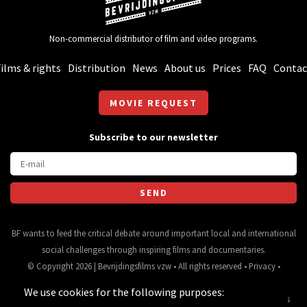
Non-commercial distributor of film and video programs.
ilms & rights
Distribution
News
About us
Prices
FAQ
Contac
MOVIE REQUEST
Subscribe to our newsletter
BF wants to feed the critical debate around important local and international
social challenges through inspiring films and documentaries.
© Copyright 2026 | Bevrijdingsfilms vzw • All rights reserved •
Privacy
•
Webdesign
&
website ontwikkeling
door
Zenjoy in Leuven
• Powered by
We use cookies for the following purposes:
Nimbu
.
Source for movie data and images:
•
General terms