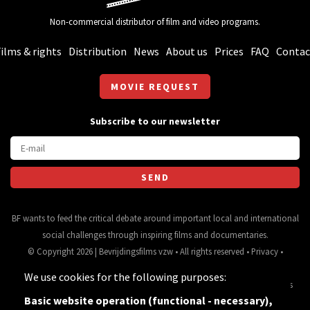
Non-commercial distributor of film and video programs.
ilms & rights
Distribution
News
About us
Prices
FAQ
Contac
MOVIE REQUEST
Subscribe to our newsletter
BF wants to feed the critical debate around important local and international
social challenges through inspiring films and documentaries.
© Copyright 2026 | Bevrijdingsfilms vzw • All rights reserved •
Privacy
•
Webdesign
&
website ontwikkeling
door
Zenjoy in Leuven
• Powered by
We use cookies for the following purposes:
Nimbu
.
Source for movie data and images:
•
General terms
Basic website operation (functional - necessary),
and conditions