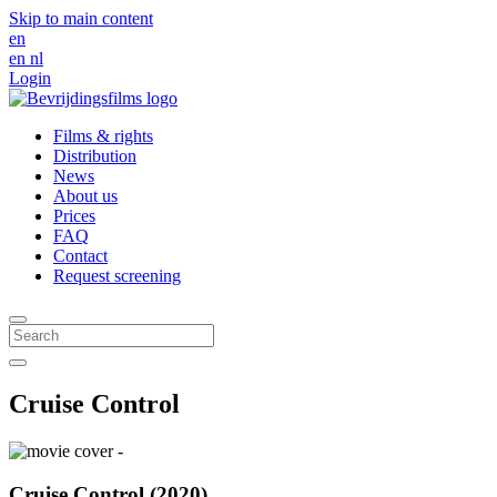
Skip to main content
en
en
nl
Login
Films & rights
Distribution
News
About us
Prices
FAQ
Contact
Request screening
Cruise Control
Cruise Control (2020)