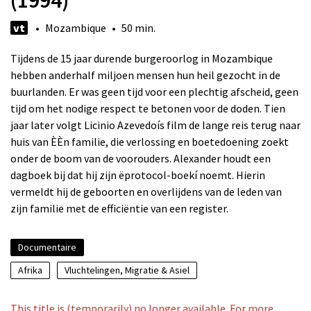
(1994)
vt
• Mozambique • 50 min.
Tijdens de 15 jaar durende burgeroorlog in Mozambique
hebben anderhalf miljoen mensen hun heil gezocht in de
buurlanden. Er was geen tijd voor een plechtig afscheid, geen
tijd om het nodige respect te betonen voor de doden. Tien
jaar later volgt Licinio Azevedoís film de lange reis terug naar
huis van ÈÈn familie, die verlossing en boetedoening zoekt
onder de boom van de voorouders. Alexander houdt een
dagboek bij dat hij zijn ëprotocol-boekí noemt. Hierin
vermeldt hij de geboorten en overlijdens van de leden van
zijn familie met de efficiëntie van een register.
Documentaire
Afrika
Vluchtelingen, Migratie & Asiel
This title is (temporarily) no longer available. For more