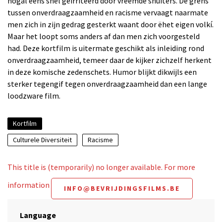
nogal eens snel geïrriteerd door vreemde snuiters. De grens
tussen onverdraagzaamheid en racisme vervaagt naarmate
men zich in zijn gedrag gesterkt waant door ëhet eigen volkí.
Maar het loopt soms anders af dan men zich voorgesteld
had. Deze kortfilm is uitermate geschikt als inleiding rond
onverdraagzaamheid, temeer daar de kijker zichzelf herkent
in deze komische zedenschets. Humor blijkt dikwijls een
sterker tegengif tegen onverdraagzaamheid dan een lange
loodzware film.
Kortfilm
Culturele Diversiteit
Racisme
This title is (temporarily) no longer available. For more
information
INFO@BEVRIJDINGSFILMS.BE
Language