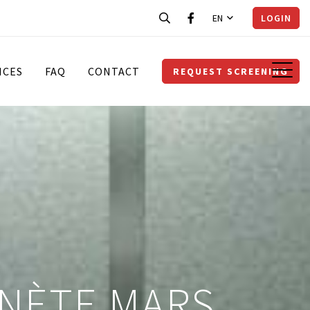
EN
LOGIN
ICES
FAQ
CONTACT
REQUEST SCREENING
ANÈTE MARS