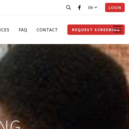
EN
LOGIN
ICES
FAQ
CONTACT
REQUEST SCREENING
ING