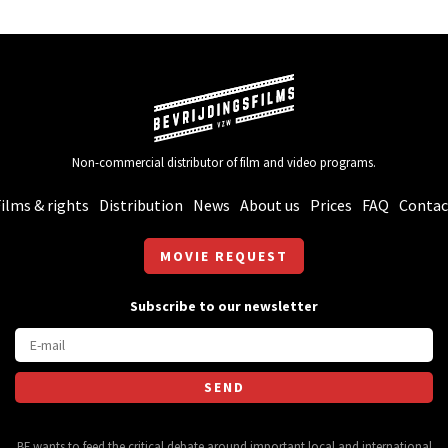
Non-commercial distributor of film and video programs.
ilms & rights
Distribution
News
About us
Prices
FAQ
Contac
MOVIE REQUEST
Subscribe to our newsletter
BF wants to feed the critical debate around important local and international