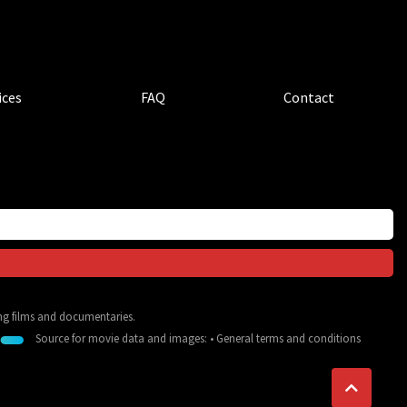
ices
FAQ
Contact
ing films and documentaries.
Source for movie data and images:
•
General terms and conditions