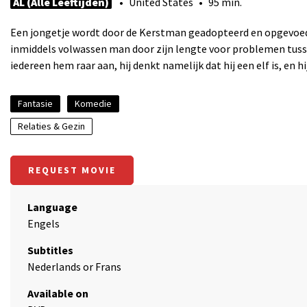
AL (Alle Leeftijden)
• United States • 95 min.
Een jongetje wordt door de Kerstman geadopteerd en opgevoed t
inmiddels volwassen man door zijn lengte voor problemen tussen
iedereen hem raar aan, hij denkt namelijk dat hij een elf is, en 
Fantasie
Komedie
Relaties & Gezin
REQUEST MOVIE
Language
Engels
Subtitles
Nederlands or Frans
Available on