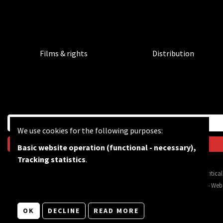
Films & rights
Distribution
We use cookies for the following purposes:
Basic website operation (functional - necessary),
Tracking statistics
.
BF wants to feed the critic
© Copyright 2026 | Bevrijdingsfilms vzw • All rights reserved •
Privacy
•
Web
OK
DECLINE
READ MORE