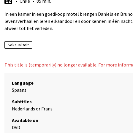
12
• Chile • 85 min.
In een kamer in een goedkoop motel brengen Daniela en Bruno s
levensverhaal en leren elkaar door en door kennen in één nac
alweer tot het verleden.
Seksualiteit
This title is (temporarily) no longer available. For more infor
Language
Spaans
Subtitles
Nederlands or Frans
Available on
DVD