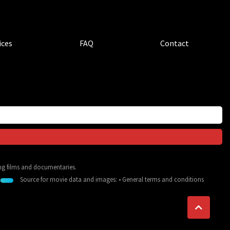
ices
FAQ
Contact
ing films and documentaries.
Source for movie data and images:
•
General terms and conditions