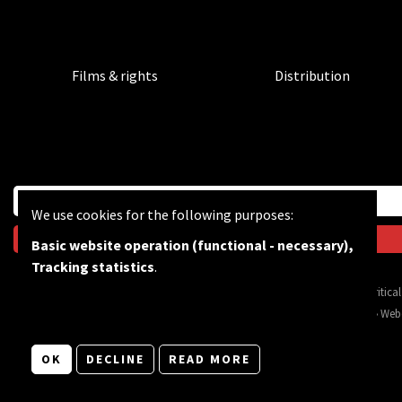
Films & rights
Distribution
We use cookies for the following purposes:
Basic website operation (functional - necessary),
Tracking statistics
.
BF wants to feed the critic
© Copyright 2026 | Bevrijdingsfilms vzw • All rights reserved •
Privacy
•
Web
OK
DECLINE
READ MORE