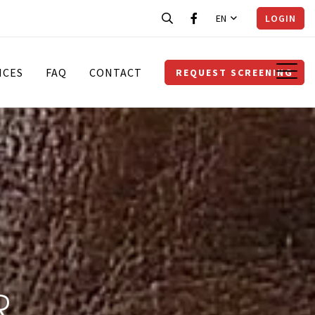
EN
LOGIN
ICES
FAQ
CONTACT
REQUEST SCREENING
R