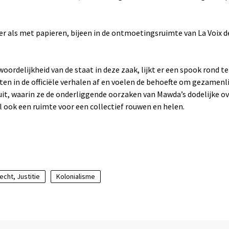
 als met papieren, bijeen in de ontmoetingsruimte van La Voix des
oordelijkheid van de staat in deze zaak, lijkt er een spook rond te
n in de officiële verhalen af en voelen de behoefte om gezamenli
it, waarin ze de onderliggende oorzaken van Mawda’s dodelijke o
l ook een ruimte voor een collectief rouwen en helen.
echt, Justitie
Kolonialisme