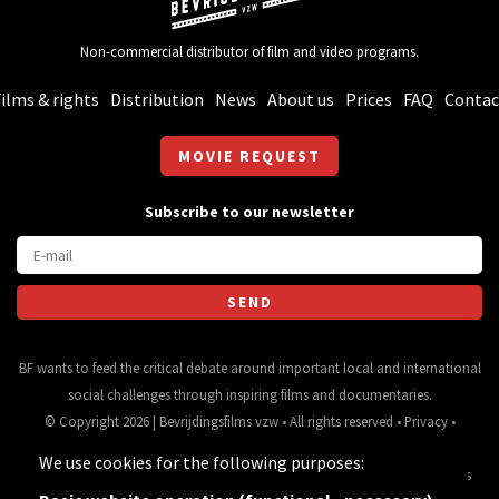
Non-commercial distributor of film and video programs.
ilms & rights
Distribution
News
About us
Prices
FAQ
Contac
MOVIE REQUEST
Subscribe to our newsletter
BF wants to feed the critical debate around important local and international
social challenges through inspiring films and documentaries.
© Copyright 2026 | Bevrijdingsfilms vzw • All rights reserved •
Privacy
•
Webdesign
&
website ontwikkeling
door
Zenjoy in Leuven
• Powered by
We use cookies for the following purposes:
Nimbu
.
Source for movie data and images:
•
General terms