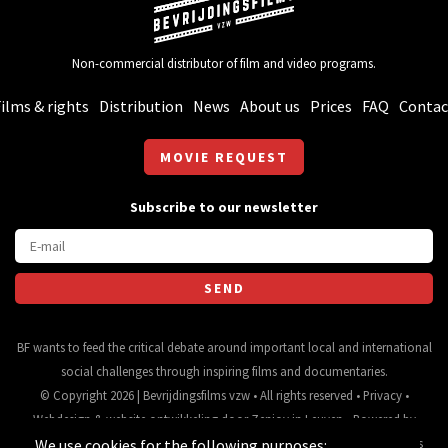
Non-commercial distributor of film and video programs.
ilms & rights
Distribution
News
About us
Prices
FAQ
Contac
MOVIE REQUEST
Subscribe to our newsletter
BF wants to feed the critical debate around important local and international
social challenges through inspiring films and documentaries.
© Copyright 2026 | Bevrijdingsfilms vzw • All rights reserved •
Privacy
•
Webdesign
&
website ontwikkeling
door
Zenjoy in Leuven
• Powered by
We use cookies for the following purposes:
Nimbu
.
Source for movie data and images:
•
General terms