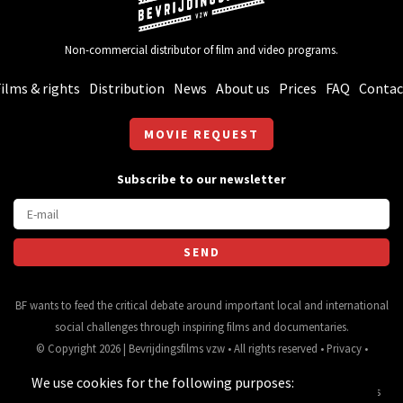
Non-commercial distributor of film and video programs.
ilms & rights
Distribution
News
About us
Prices
FAQ
Contac
MOVIE REQUEST
Subscribe to our newsletter
BF wants to feed the critical debate around important local and international
social challenges through inspiring films and documentaries.
© Copyright 2026 | Bevrijdingsfilms vzw • All rights reserved •
Privacy
•
Webdesign
&
website ontwikkeling
door
Zenjoy in Leuven
• Powered by
We use cookies for the following purposes:
Nimbu
.
Source for movie data and images:
•
General terms