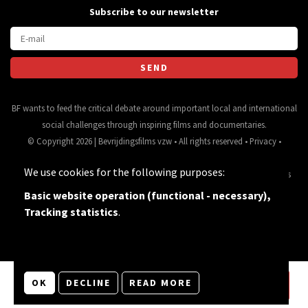
Subscribe to our newsletter
BF wants to feed the critical debate around important local and international
social challenges through inspiring films and documentaries.
© Copyright 2026 | Bevrijdingsfilms vzw • All rights reserved •
Privacy
•
Webdesign
&
website ontwikkeling
door
Zenjoy in Leuven
• Powered by
We use cookies for the following purposes:
Nimbu
.
Source for movie data and images:
•
General terms
and conditions
Basic website operation (functional - necessary),
Tracking statistics
.
OK
DECLINE
READ MORE