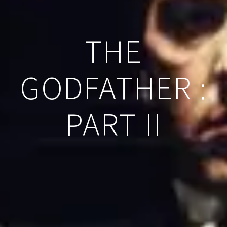
THE
GODFATHER :
PART II