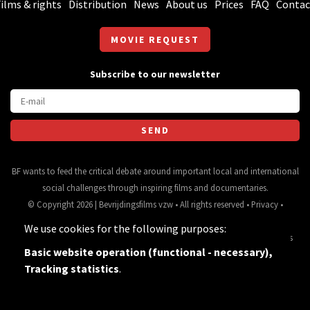
ilms & rights
Distribution
News
About us
Prices
FAQ
Contac
MOVIE REQUEST
Subscribe to our newsletter
BF wants to feed the critical debate around important local and international
social challenges through inspiring films and documentaries.
© Copyright 2026 | Bevrijdingsfilms vzw • All rights reserved •
Privacy
•
Webdesign
&
website ontwikkeling
door
Zenjoy in Leuven
• Powered by
We use cookies for the following purposes:
Nimbu
.
Source for movie data and images:
•
General terms
Basic website operation (functional - necessary),
and conditions
Tracking statistics
.