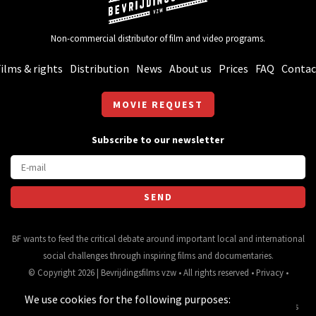
Non-commercial distributor of film and video programs.
ilms & rights
Distribution
News
About us
Prices
FAQ
Contac
MOVIE REQUEST
Subscribe to our newsletter
BF wants to feed the critical debate around important local and international
social challenges through inspiring films and documentaries.
© Copyright 2026 | Bevrijdingsfilms vzw • All rights reserved •
Privacy
•
Webdesign
&
website ontwikkeling
door
Zenjoy in Leuven
• Powered by
We use cookies for the following purposes:
Nimbu
.
Source for movie data and images:
•
General terms