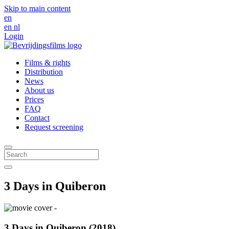
Skip to main content
en
en
nl
Login
Films & rights
Distribution
News
About us
Prices
FAQ
Contact
Request screening
3 Days in Quiberon
3 Days in Quiberon (2018)