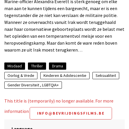
Marine-officier Alexandra Everett is sterk genoeg om elke
man aan te kunnen tijdens een bargevecht, maar er is een
tegenstander die ze niet kan verslaan: de militaire politie.
Wanneer ze onverwachts vanuit Irak wordt teruggehaald
naar haar conservatieve geboorteplaats wordt ze belast met
het opleiden van een temperamentvol meisje voor een
heropvoedingskamp. Maar dan komt de ware reden boven
waarom ze uit Irak moest terugkeren…
Misdaad
Thriller
Drama
Oorlog & Vrede
Kinderen & Adolescentie
Seksualiteit
Gender Diversiteit , LGBTQIA+
This title is (temporarily) no longer available. For more
information
INFO@BEVRIJDINGSFILMS.BE
Language