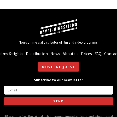
Non-commercial distributor of film and video programs.
ilms & rights
Distribution
News
About us
Prices
FAQ
Contac
MOVIE REQUEST
Subscribe to our newsletter
BF wants to feed the critical debate around important local and international