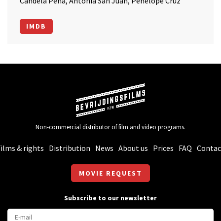
Candela Pena, Antonia San Juan, Penelope Cruz
IMDB
Non-commercial distributor of film and video programs.
ilms & rights
Distribution
News
About us
Prices
FAQ
Contac
MOVIE REQUEST
Subscribe to our newsletter