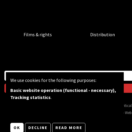
Films & rights
Distribution
We use cookies for the following purposes:
Basic website operation (functional - necessary),
Tracking statistics
.
BF wants to feed the critic
© Copyright 2026 | Bevrijdingsfilms vzw • All rights reserved •
Privacy
•
Web
OK
DECLINE
READ MORE