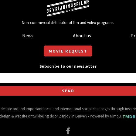
Non-commercial distributor of film and video programs.
News
About us
Pr
MOVIE REQUEST
Subscribe to our newsletter
al debate around important local and international social challenges through inspir
design
&
website ontwikkeling
door
Zenjoy in Leuven
• Powered by
Nimbu
.