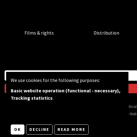
Films & rights
Distribution
We use cookies for the following purposes:
Basic website operation (functional - necessary),
Tracking statistics
.
BF wants to feed the critic
© Copyright 2026 | Bevrijdingsfilms vzw • All rights reserved •
Privacy
•
Web
OK
DECLINE
READ MORE