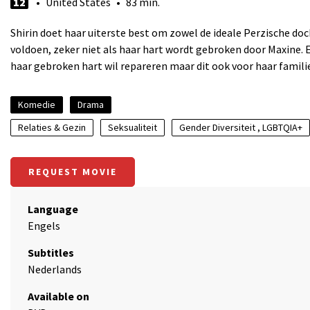
12
• United States • 83 min.
Shirin doet haar uiterste best om zowel de ideale Perzische doch
voldoen, zeker niet als haar hart wordt gebroken door Maxine.
haar gebroken hart wil repareren maar dit ook voor haar famili
Komedie
Drama
Relaties & Gezin
Seksualiteit
Gender Diversiteit , LGBTQIA+
REQUEST MOVIE
Language
Engels
Subtitles
Nederlands
Available on