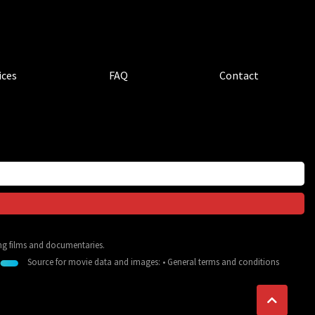
ices
FAQ
Contact
ing films and documentaries.
Source for movie data and images:
•
General terms and conditions