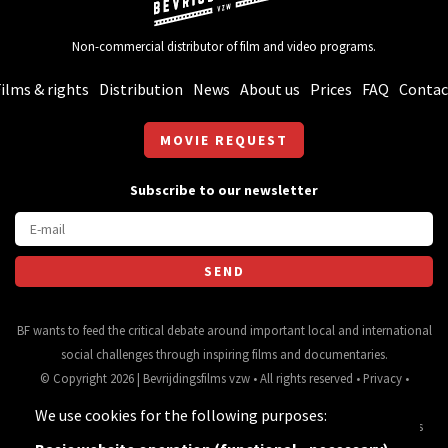
Non-commercial distributor of film and video programs.
ilms & rights
Distribution
News
About us
Prices
FAQ
Contac
MOVIE REQUEST
Subscribe to our newsletter
BF wants to feed the critical debate around important local and international
social challenges through inspiring films and documentaries.
© Copyright 2026 | Bevrijdingsfilms vzw • All rights reserved •
Privacy
•
Webdesign
&
website ontwikkeling
door
Zenjoy in Leuven
• Powered by
We use cookies for the following purposes:
Nimbu
.
Source for movie data and images:
•
General terms