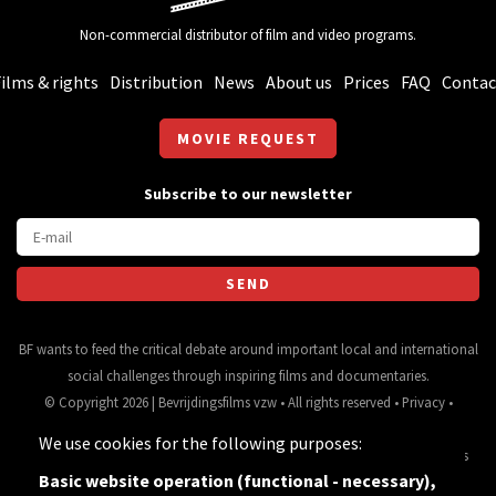
Non-commercial distributor of film and video programs.
ilms & rights
Distribution
News
About us
Prices
FAQ
Contac
MOVIE REQUEST
Subscribe to our newsletter
BF wants to feed the critical debate around important local and international
social challenges through inspiring films and documentaries.
© Copyright 2026 | Bevrijdingsfilms vzw • All rights reserved •
Privacy
•
Webdesign
&
website ontwikkeling
door
Zenjoy in Leuven
• Powered by
We use cookies for the following purposes:
Nimbu
.
Source for movie data and images:
•
General terms
Basic website operation (functional - necessary),
and conditions