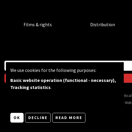
Films & rights
Distribution
We use cookies for the following purposes:
Basic website operation (functional - necessary),
Tracking statistics
.
BF wants to feed the critic
© Copyright 2026 | Bevrijdingsfilms vzw • All rights reserved •
Privacy
•
Web
OK
DECLINE
READ MORE