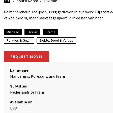
12
• South Korea • 132 min.
De rechercheur Hae-joon is erg gedreven in zijn werk. Hij sta
van de moord, maar raakt tegelijkertijd in de ban van haar.
Misdaad
Thriller
Drama
Relaties & Gezin
Ziekte, Dood & Verlies
REQUEST MOVIE
Language
Mandarijns, Koreaans, and Frans
Subtitles
Nederlands or Frans
Available on
DVD