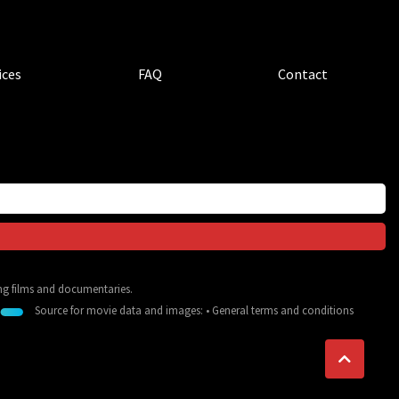
ices
FAQ
Contact
ing films and documentaries.
Source for movie data and images:
•
General terms and conditions