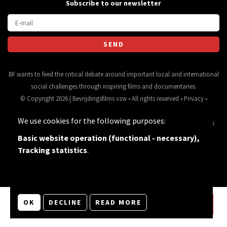
Subscribe to our newsletter
BF wants to feed the critical debate around important local and international
social challenges through inspiring films and documentaries.
© Copyright 2026 | Bevrijdingsfilms vzw • All rights reserved •
Privacy
•
Webdesign
&
website ontwikkeling
door
Zenjoy in Leuven
• Powered by
We use cookies for the following purposes:
Nimbu
.
Source for movie data and images:
•
General terms
and conditions
Basic website operation (functional - necessary),
Tracking statistics
.
OK
DECLINE
READ MORE