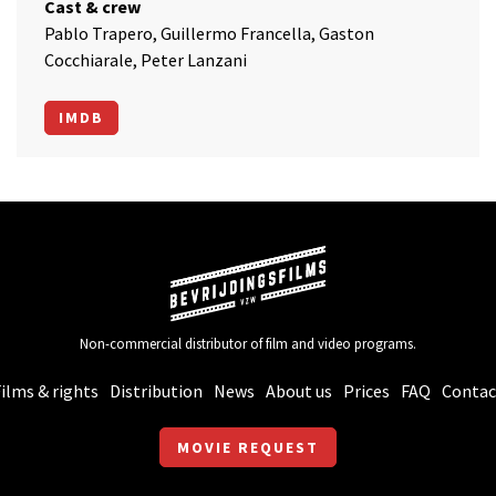
Cast & crew
Pablo Trapero, Guillermo Francella, Gaston
Cocchiarale, Peter Lanzani
IMDB
Non-commercial distributor of film and video programs.
ilms & rights
Distribution
News
About us
Prices
FAQ
Contac
MOVIE REQUEST