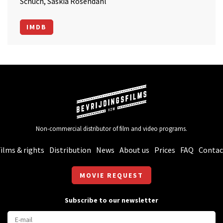
Schuch, Saskia Rosendahl
IMDB
Non-commercial distributor of film and video programs.
ilms & rights
Distribution
News
About us
Prices
FAQ
Contac
MOVIE REQUEST
Subscribe to our newsletter