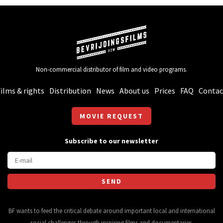
Non-commercial distributor of film and video programs.
ilms & rights
Distribution
News
About us
Prices
FAQ
Contac
MOVIE REQUEST
Subscribe to our newsletter
BF wants to feed the critical debate around important local and international
social challenges through inspiring films and documentaries.