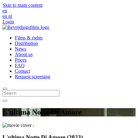
Skip to main content
en
en
nl
Login
Films & rights
Distribution
News
About us
Prices
FAQ
Contact
Request screening
L'ultima Notte Di Amore
L'ultima Notte Di Amore (2023)