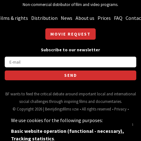
Non-commercial distributor of film and video programs.
ilms & rights
Distribution
News
About us
Prices
FAQ
Contac
MOVIE REQUEST
Subscribe to our newsletter
BF wants to feed the critical debate around important local and international
social challenges through inspiring films and documentaries.
© Copyright 2026 | Bevrijdingsfilms vzw • All rights reserved •
Privacy
•
Webdesign
&
website ontwikkeling
door
Zenjoy in Leuven
• Powered by
We use cookies for the following purposes:
Nimbu
.
Source for movie data and images:
•
General terms
Basic website operation (functional - necessary),
and conditions
Tracking statistics
.