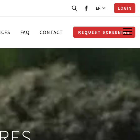
EN
LOGIN
ICES
FAQ
CONTACT
REQUEST SCREENING
TRES