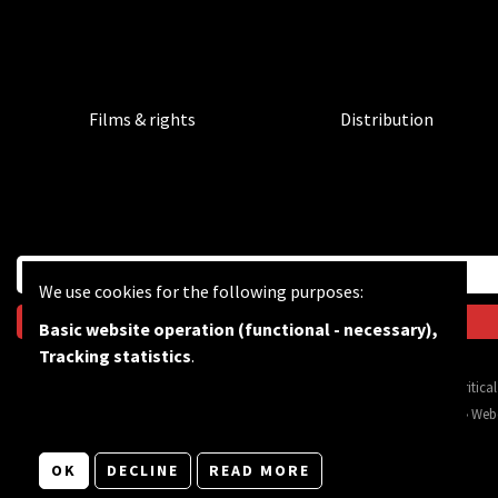
Films & rights
Distribution
We use cookies for the following purposes:
Basic website operation (functional - necessary),
Tracking statistics
.
BF wants to feed the critic
© Copyright 2026 | Bevrijdingsfilms vzw • All rights reserved •
Privacy
•
Web
OK
DECLINE
READ MORE