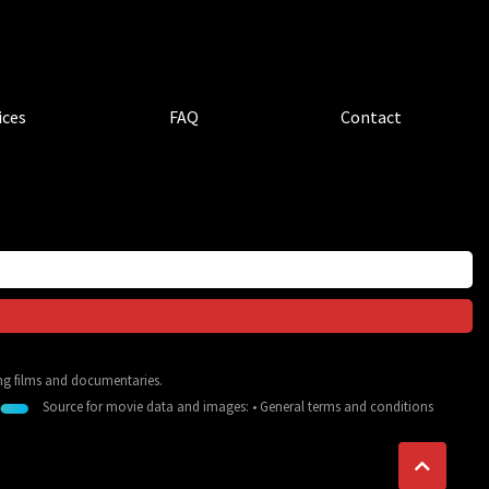
ices
FAQ
Contact
ing films and documentaries.
Source for movie data and images:
•
General terms and conditions