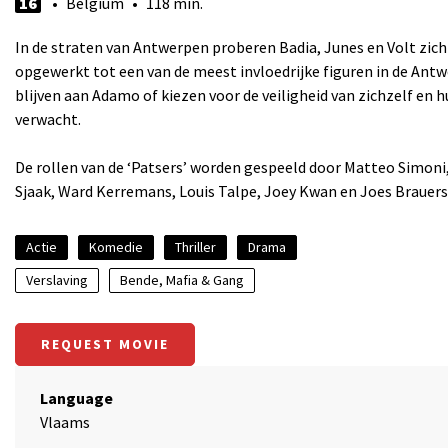
16
• Belgium • 118 min.
In de straten van Antwerpen proberen Badia, Junes en Volt zich
opgewerkt tot een van de meest invloedrijke figuren in de Ant
blijven aan Adamo of kiezen voor de veiligheid van zichzelf en h
verwacht.
De rollen van de ‘Patsers’ worden gespeeld door Matteo Simoni
Sjaak, Ward Kerremans, Louis Talpe, Joey Kwan en Joes Brauers
Actie
Komedie
Thriller
Drama
Verslaving
Bende, Mafia & Gang
REQUEST MOVIE
Language
Vlaams