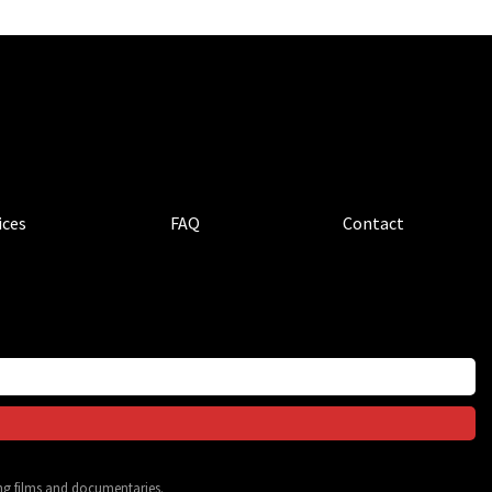
ices
FAQ
Contact
ing films and documentaries.