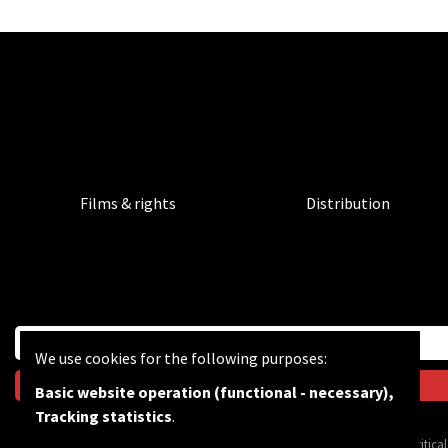
Films & rights
Distribution
We use cookies for the following purposes:
Basic website operation (functional - necessary),
Tracking statistics
.
BF wants to feed the critic