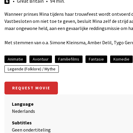
6
• Great Britain • 94 min.
Wanneer prinses Mina tijdens haar trouwfeest wordt ontvoerd d
Vastbesloten om niet toe te geven, besluit Mina zelf de strijd
maar ongewone held, aan een gevaarlijke reddingsmissie om haa
Met stemmen van o.a. Simone Kleinsma, Amber Delil, Tygo Gernan
Animatie
Avontuur
Familiefilms
Fantasie
Komedie
Legende (Folklore) / Mythe
REQUEST MOVIE
Language
Nederlands
Subtitles
Geen ondertiteling