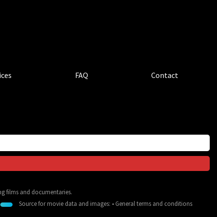
ices
FAQ
Contact
ing films and documentaries.
Source for movie data and images:
•
General terms and conditions