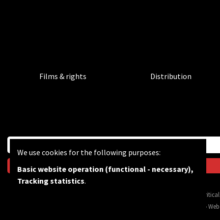
Films & rights
Distribution
We use cookies for the following purposes:
Basic website operation (functional - necessary),
Tracking statistics
.
BF wants to feed the critic
© Copyright 2026 | Bevrijdingsfilms vzw • All rights reserved •
Privacy
•
Web